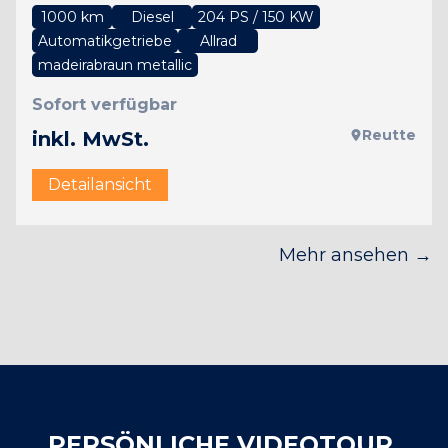
1000 km
Diesel
204 PS / 150 KW
Automatikgetriebe
Allrad
madeirabraun metallic
Sofort verfügbar
Reutte
inkl. MwSt.
Detailansicht
Mehr ansehen →
PERSÖNLICHE VIDEOTOUR