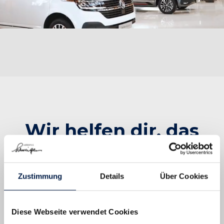
Wir helfen dir, das
passende Fahrzeug
zu finden.
Zustimmung
Details
Über Cookies
Ruf uns an oder schick uns deine Frage
Diese Webseite verwendet Cookies
und wir melden uns umgehend bei dir!