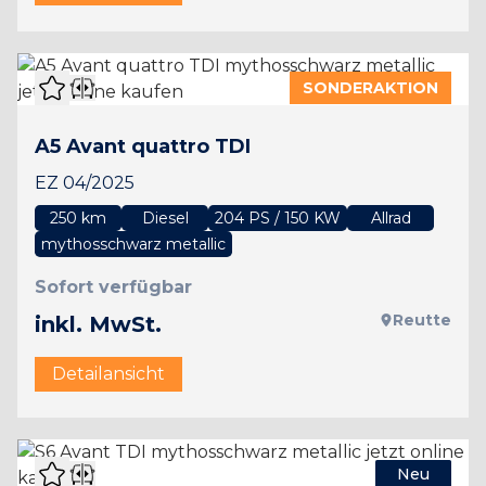
SONDERAKTION
A5 Avant quattro TDI
EZ 04/2025
250 km
Diesel
204 PS / 150 KW
Allrad
mythosschwarz metallic
Sofort verfügbar
Reutte
inkl. MwSt.
Detailansicht
Neu