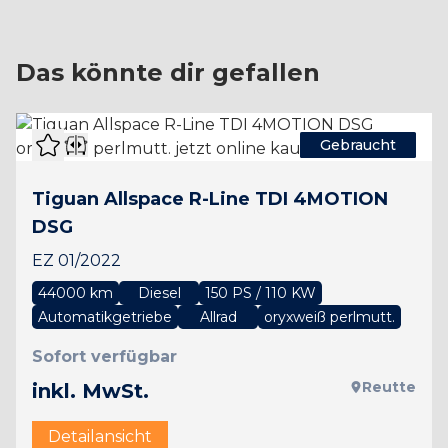
Das könnte dir gefallen
Gebraucht
Tiguan Allspace R-Line TDI 4MOTION
DSG
EZ 01/2022
44000 km
Diesel
150 PS / 110 KW
Automatikgetriebe
Allrad
oryxweiß perlmutt.
Sofort verfügbar
Reutte
inkl. MwSt.
Detailansicht